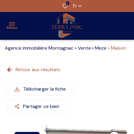
0
Fr
Menu
Agence immobilière Montagnac
Vente
Meze
Maison
accueil
nos
Retour aux résultats
biens
estimation
Télécharger la fiche
l'agence
Partager ce bien
alerte
e-
mail