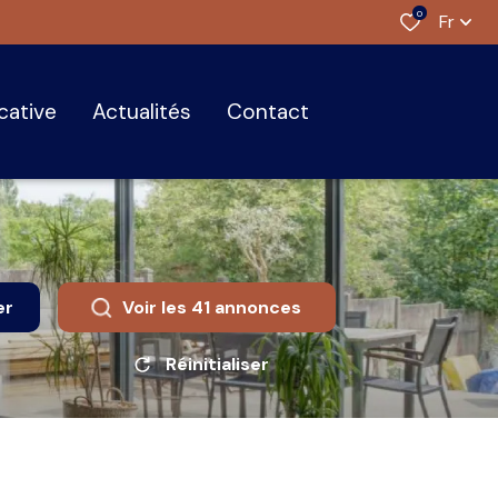
0
Fr
ocative
actualités
contact
er
Voir les
41
annonces
Réinitialiser