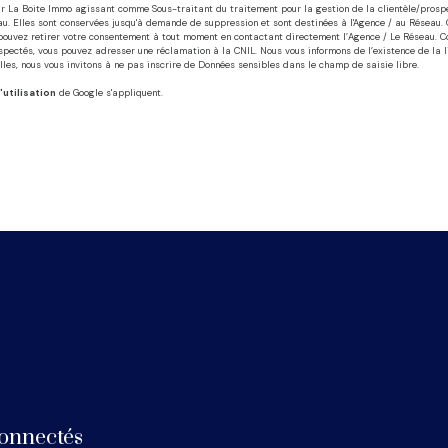
é par La Boite Immo agissant comme Sous-traitant du traitement pour la gestion de la clientèle/pros
eau. Elles sont conservées jusqu'à demande de suppression et sont destinées à l'Agence / au Réseau. 
us pouvez retirer votre consentement à tout moment en contactant directement l’Agence / Le Réseau. C
respectés, vous pouvez adresser une réclamation à la CNIL. Nous vous informons de l’existence de la 
les, nous vous invitons à ne pas inscrire de Données sensibles dans le champ de saisie libre.
'utilisation
de Google s'appliquent.
onnectés