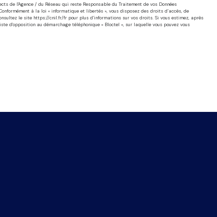
pects de l'Agence / du Réseau qui reste Responsable du Traitement de vos Données
Conformément à la loi « informatique et libertés », vous disposez des droits d’accès, de
onsultez le site
https://cnil.fr/fr
pour plus d’informations sur vos droits. Si vous estimez, après
liste d'opposition au démarchage téléphonique « Bloctel », sur laquelle vous pouvez vous