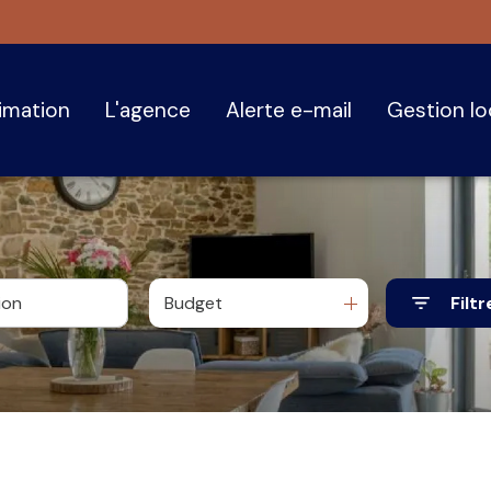
timation
l'agence
alerte e-mail
gestion l
Budget
Filtr