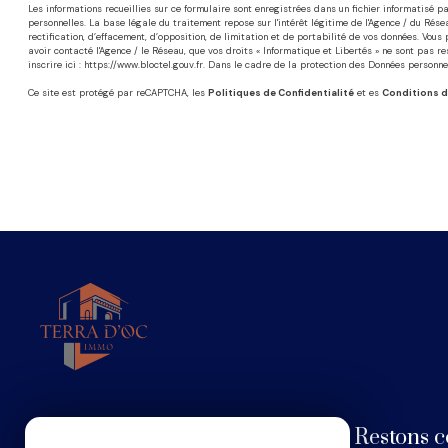
Les informations recueillies sur ce formulaire sont enregistrées dans un fichier informatis
personnelles. La base légale du traitement repose sur l'intérêt légitime de l'Agence / du Rés
rectification, d’effacement, d’opposition, de limitation et de portabilité de vos données. Vo
avoir contacté l'Agence / le Réseau, que vos droits « Informatique et Libertés » ne sont pas 
inscrire ici :
https://www.bloctel.gouv.fr
. Dans le cadre de la protection des Données personnel
Ce site est protégé par reCAPTCHA, les
Politiques de Confidentialité
et es
Conditions d
Restons c
Terra d'Oc Immo