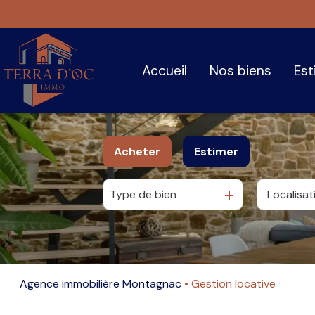
accueil
nos biens
es
Acheter
Estimer
Type de bien
De l'ancien
Agence immobilière Montagnac
Gestion locative