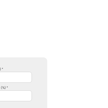
 *
 (%) *