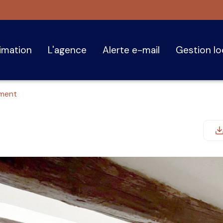
timation
l'agence
alerte e-mail
gestion l
ment