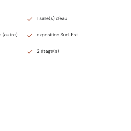
1 salle(s) d'eau
e (autre)
exposition Sud-Est
2 étage(s)