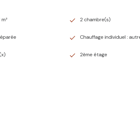
1 m²
2 chambre(s)
séparée
Chauffage individuel : autr
(x)
2ème étage