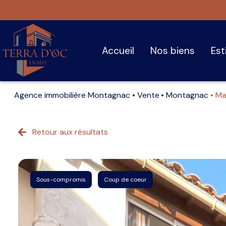
accueil
nos biens
es
Agence immobilière Montagnac
Vente
Montagnac
Ma
Retour aux résultats
Sous-compromis
Coup de coeur