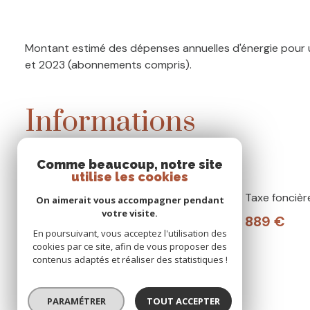
Montant estimé des dépenses annuelles d'énergie pour u
et 2023 (abonnements compris).
Informations
financières
Comme beaucoup, notre site
utilise les cookies
Prix de vente honoraires TTC
Taxe foncièr
On aimerait vous accompagner pendant
votre visite.
inclus
889 €
En poursuivant, vous acceptez l'utilisation des
268 000 €
cookies par ce site, afin de vous proposer des
contenus adaptés et réaliser des statistiques !
PARAMÉTRER
TOUT ACCEPTER