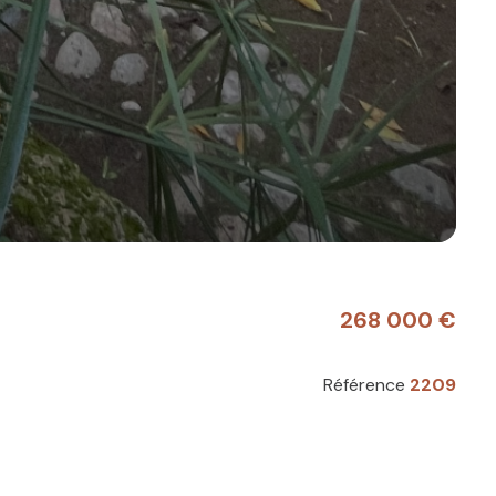
268 000 €
Référence
2209