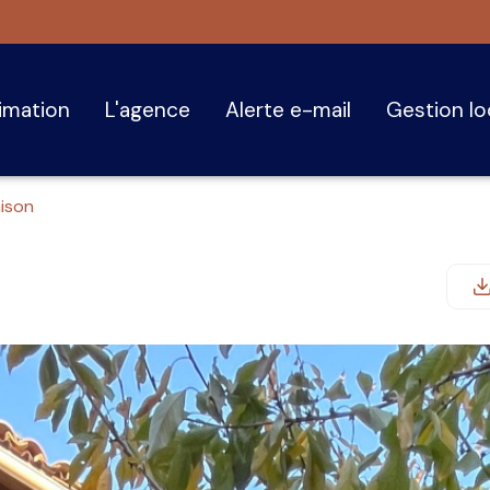
timation
l'agence
alerte e-mail
gestion l
ison