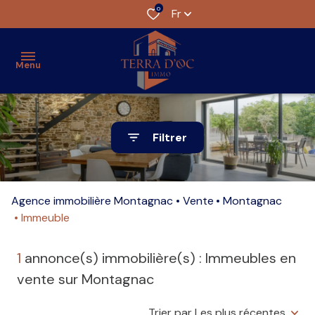
0
Fr
Menu
accueil
Filtrer
nos
biens
Agence immobilière Montagnac
Vente
Montagnac
estimation
Immeuble
l'agence
1
annonce(s) immobilière(s) : Immeubles en
alerte
vente sur Montagnac
e-
mail
Trier par Les plus récentes