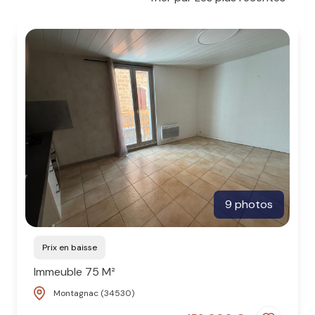
gestion
locative
actualités
contact
9 photos
Prix en baisse
Immeuble 75 M²
Montagnac (34530)