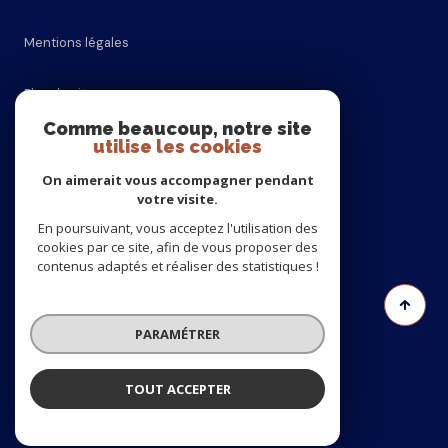
Mentions légales
Plan du site
Comme beaucoup, notre site
utilise les cookies
Admin
On aimerait vous accompagner pendant
Politique RGPD
votre visite.
En poursuivant, vous acceptez l'utilisation des
cookies par ce site, afin de vous proposer des
Cookies
contenus adaptés et réaliser des statistiques !
© 2026 | Tous droits réservés
PARAMÉTRER
Réalisé par
TOUT ACCEPTER