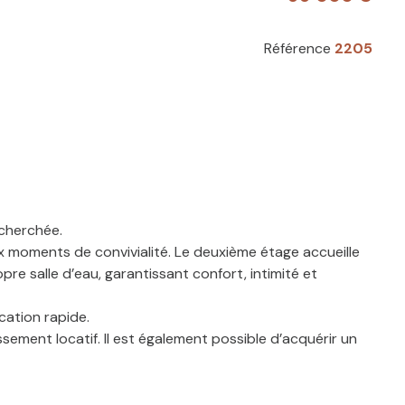
Référence
2205
echerchée.
x moments de convivialité. Le deuxième étage accueille
e salle d’eau, garantissant confort, intimité et
cation rapide.
ement locatif. Il est également possible d’acquérir un
uvrir sans tarder !