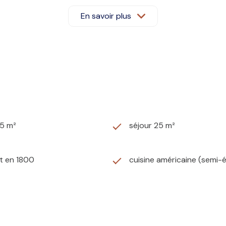
En savoir plus
posé sont disponibles sur le site
Géorisques
75 m²
séjour 25 m²
t en 1800
cuisine américaine (semi-