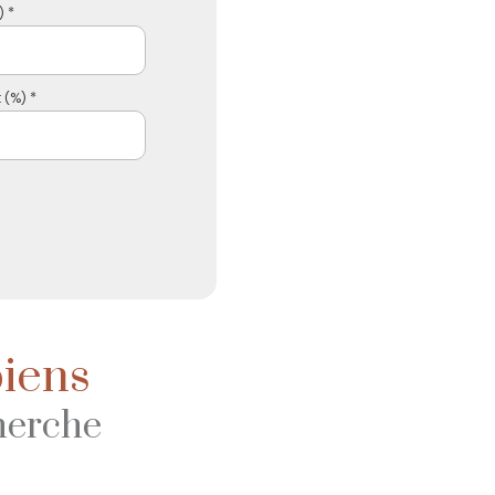
 *
 (%) *
biens
herche