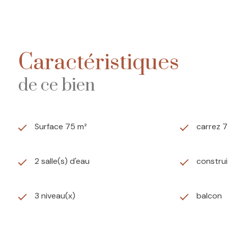
Les informations sur les risques auxquels ce bien est ex
Caractéristiques
de ce bien
Surface 75 m²
carrez 
2 salle(s) d'eau
construi
3 niveau(x)
balcon