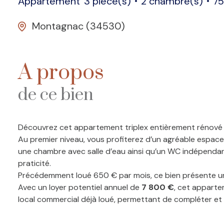
Appartement
3 pièce(s)
2 chambre(s)
75
Montagnac (34530)
A propos
de ce bien
Découvrez cet appartement triplex entièrement rénové d
Au premier niveau, vous profiterez d’un agréable espace
une chambre avec salle d’eau ainsi qu’un WC indépendant
praticité.
Précédemment loué 650 € par mois, ce bien présente un f
Avec un loyer potentiel annuel de
7 800 €
, cet apparte
local commercial déjà loué, permettant de compléter et d
Un bien rare sur le secteur, alliant emplacement pri
copropriété est en cours de création