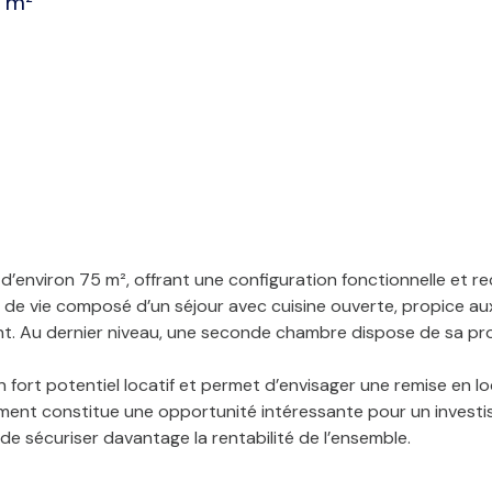
 m²
’environ 75 m², offrant une configuration fonctionnelle et r
 de vie composé d’un séjour avec cuisine ouverte, propice au
. Au dernier niveau, une seconde chambre dispose de sa propr
ort potentiel locatif et permet d’envisager une remise en lo
ment constitue une opportunité intéressante pour un investiss
e sécuriser davantage la rentabilité de l’ensemble.
vilégié, rentabilité et potentiel d’investissement. À déco