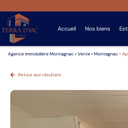
accueil
nos biens
es
Agence immobilière Montagnac
Vente
Montagnac
Ap
Retour aux résultats