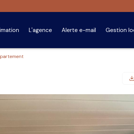
timation
l'agence
alerte e-mail
gestion l
partement